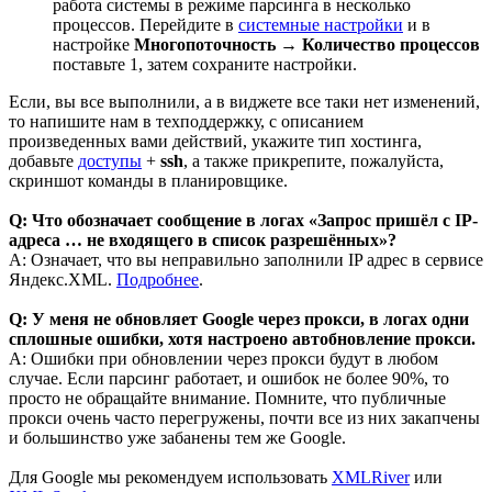
работа системы в режиме парсинга в несколько
процессов. Перейдите в
системные настройки
и в
настройке
Многопоточность → Количество процессов
поставьте 1, затем сохраните настройки.
Если, вы все выполнили, а в виджете все таки нет изменений,
то напишите нам в техподдержку, с описанием
произведенных вами действий, укажите тип хостинга,
добавьте
доступы
+
ssh
, а также прикрепите, пожалуйста,
скриншот команды в планировщике.
Q: Что обозначает сообщение в логах «Запрос пришёл с IP-
адреса … не входящего в список разрешённых»?
A: Означает, что вы неправильно заполнили IP адрес в сервисе
Яндекс.XML.
Подробнее
.
Q: У меня не обновляет Google через прокси, в логах одни
сплошные ошибки, хотя настроено автобновление прокси.
A: Ошибки при обновлении через прокси будут в любом
случае. Если парсинг работает, и ошибок не более 90%, то
просто не обращайте внимание. Помните, что публичные
прокси очень часто перегружены, почти все из них закапчены
и большинство уже забанены тем же Google.
Для Google мы рекомендуем использовать
XMLRiver
или