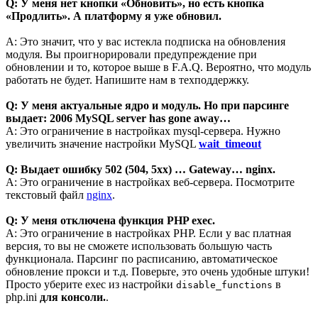
Q: У меня нет кнопки «Обновить», но есть кнопка
«Продлить». А платформу я уже обновил.
A: Это значит, что у вас истекла подписка на обновления
модуля. Вы проигнорировали предупреждение при
обновлении и то, которое выше в F.A.Q. Вероятно, что модуль
работать не будет. Напишите нам в техподдержку.
Q: У меня актуальные ядро и модуль. Но при парсинге
выдает: 2006 MySQL server has gone away…
A: Это ограничение в настройках mysql-сервера. Нужно
увеличить значение настройки MySQL
wait_timeout
Q: Выдает ошибку 502 (504, 5xx) … Gateway… nginx.
A: Это ограничение в настройках веб-сервера. Посмотрите
текстовый файл
nginx
.
Q: У меня отключена функция PHP exec.
A: Это ограничение в настройках PHP. Если у вас платная
версия, то вы не сможете использовать большую часть
функционала. Парсинг по расписанию, автоматическое
обновление прокси и т.д. Поверьте, это очень удобные штуки!
Просто уберите exec из настройки
в
disable_functions
php.ini
для консоли.
.