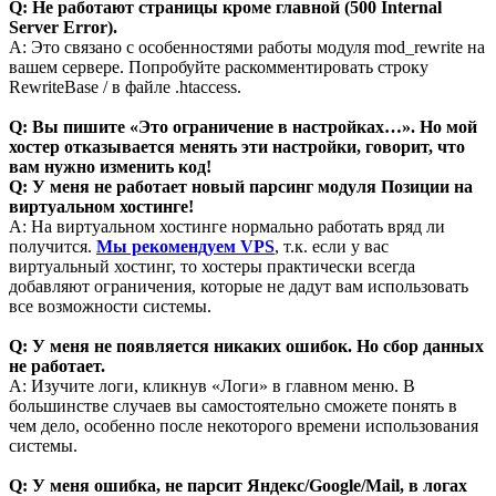
Q: Не работают страницы кроме главной (500 Internal
Server Error).
A: Это связано с особенностями работы модуля mod_rewrite на
вашем сервере. Попробуйте раскомментировать строку
RewriteBase / в файле .htaccess.
Q: Вы пишите «Это ограничение в настройках…». Но мой
хостер отказывается менять эти настройки, говорит, что
вам нужно изменить код!
Q: У меня не работает новый парсинг модуля Позиции на
виртуальном хостинге!
A: На виртуальном хостинге нормально работать вряд ли
получится.
Мы рекомендуем VPS
, т.к. если у вас
виртуальный хостинг, то хостеры практически всегда
добавляют ограничения, которые не дадут вам использовать
все возможности системы.
Q: У меня не появляется никаких ошибок. Но сбор данных
не работает.
A: Изучите логи, кликнув «Логи» в главном меню. В
большинстве случаев вы самостоятельно сможете понять в
чем дело, особенно после некоторого времени использования
системы.
Q: У меня ошибка, не парсит Яндекс/Google/Mail, в логах