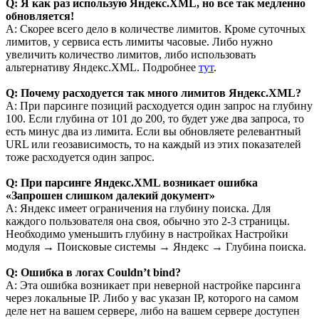
Q: Я как раз использую Яндекс.XML, но все так медленно
обновляется!
A: Скорее всего дело в количестве лимитов. Кроме суточных
лимитов, у сервиса есть лимиты часовые. Либо нужно
увеличить количество лимитов, либо использовать
альтернативу Яндекс.XML. Подробнее
тут
.
Q: Почему расходуется так много лимитов Яндекс.XML?
A: При парсинге позиций расходуется один запрос на глубину
100. Если глубина от 101 до 200, то будет уже два запроса, то
есть минус два из лимита. Если вы обновляете релевантный
URL или геозависимость, то на каждый из этих показателей
тоже расходуется один запрос.
Q: При парсинге Яндекс.XML возникает ошибка
«Запрошен слишком далекий документ»
A: Яндекс имеет ограничения на глубину поиска. Для
каждого пользователя она своя, обычно это 2-3 страницы.
Необходимо уменьшить глубину в настройках Настройки
модуля → Поисковые системы → Яндекс → Глубина поиска.
Q: Ошибка в логах Couldn’t bind?
A: Эта ошибка возникает при неверной настройке парсинга
через локальные IP. Либо у вас указан IP, которого на самом
деле нет на вашем сервере, либо на вашем сервере доступен