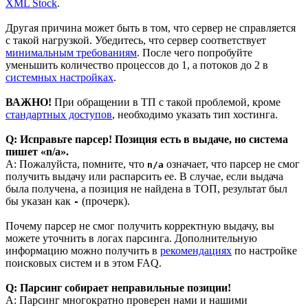
XML Stock
.
Другая причина может быть в том, что сервер не справляется
с такой нагрузкой. Убедитесь, что сервер соответствует
минимальным требованиям
. После чего попробуйте
уменьшить количество процессов до 1, а потоков до 2 в
системных настройках
.
ВАЖНО!
При обращении в ТП с такой проблемой, кроме
стандартных доступов
, необходимо указать тип хостинга.
Q: Исправьте парсер! Позиция есть в выдаче, но система
пишет «n/a».
A: Пожалуйста, помните, что
означает, что парсер не смог
n/a
получить выдачу или распарсить ее. В случае, если выдача
была получена, а позиция не найдена в ТОП, результат был
бы указан как
(прочерк).
-
Почему парсер не смог получить корректную выдачу, вы
можете уточнить в логах парсинга. Дополнительную
информацию можно получить в
рекомендациях
по настройке
поисковых систем и в этом FAQ.
Q: Парсинг собирает неправильные позиции!
A: Парсинг многократно проверен нами и нашими