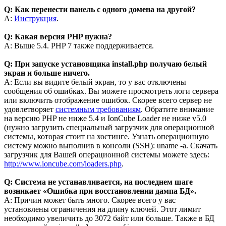
Q: Как перенести панель с одного домена на другой?
A:
Инструкция
.
Q: Какая версия PHP нужна?
A: Выше 5.4. PHP 7 также поддерживается.
Q: При запуске установщика install.php получаю белый
экран и больше ничего.
A: Если вы видите белый экран, то у вас отключены
сообщения об ошибках. Вы можете просмотреть логи сервера
или включить отображение ошибок. Скорее всего сервер не
удовлетворяет
системным требованиям
. Обратите внимание
на версию PHP не ниже 5.4 и IonCube Loader не ниже v5.0
(нужно загрузить специальный загрузчик для операционной
системы, которая стоит на хостинге. Узнать операционную
систему можно выполнив в консоли (SSH): uname -a. Скачать
загрузчик для Вашей операционной системы можете здесь:
http://www.ioncube.com/loaders.php
.
Q: Система не устанавливается, на последнем шаге
возникает «Ошибка при восстановлении дампа БД».
A: Причин может быть много. Скорее всего у вас
установлены ограничения на длину ключей. Этот лимит
необходимо увеличить до 3072 байт или больше. Также в БД