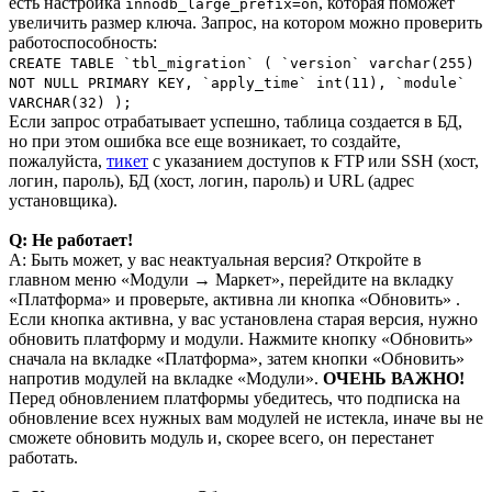
есть настройка
, которая поможет
innodb_large_prefix=on
увеличить размер ключа. Запрос, на котором можно проверить
работоспособность:
CREATE TABLE `tbl_migration` ( `version` varchar(255)
NOT NULL PRIMARY KEY, `apply_time` int(11), `module`
VARCHAR(32) );
Если запрос отрабатывает успешно, таблица создается в БД,
но при этом ошибка все еще возникает, то создайте,
пожалуйста,
тикет
с указанием доступов к FTP или SSH (хост,
логин, пароль), БД (хост, логин, пароль) и URL (адрес
установщика).
Q: Не работает!
A: Быть может, у вас неактуальная версия? Откройте в
главном меню «Модули → Маркет», перейдите на вкладку
«Платформа» и проверьте, активна ли кнопка «Обновить» .
Если кнопка активна, у вас установлена старая версия, нужно
обновить платформу и модули. Нажмите кнопку «Обновить»
сначала на вкладке «Платформа», затем кнопки «Обновить»
напротив модулей на вкладке «Модули».
ОЧЕНЬ ВАЖНО!
Перед обновлением платформы убедитесь, что подписка на
обновление всех нужных вам модулей не истекла, иначе вы не
сможете обновить модуль и, скорее всего, он перестанет
работать.