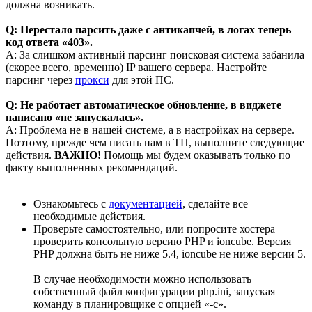
должна возникать.
Q: Перестало парсить даже с антикапчей, в логах теперь
код ответа «403».
A: За слишком активный парсинг поисковая система забанила
(скорее всего, временно) IP вашего сервера. Настройте
парсинг через
прокси
для этой ПС.
Q: Не работает автоматическое обновление, в виджете
написано «не запускалась».
A: Проблема не в нашей системе, а в настройках на сервере.
Поэтому, прежде чем писать нам в ТП, выполните следующие
действия.
ВАЖНО!
Помощь мы будем оказывать только по
факту выполненных рекомендаций.
Ознакомьтесь с
документацией
, сделайте все
необходимые действия.
Проверьте самостоятельно, или попросите хостера
проверить консольную версию PHP и ioncube. Версия
PHP должна быть не ниже 5.4, ioncube не ниже версии 5.
В случае необходимости можно использовать
собственный файл конфигурации php.ini, запуская
команду в планировщике с опцией «-c».