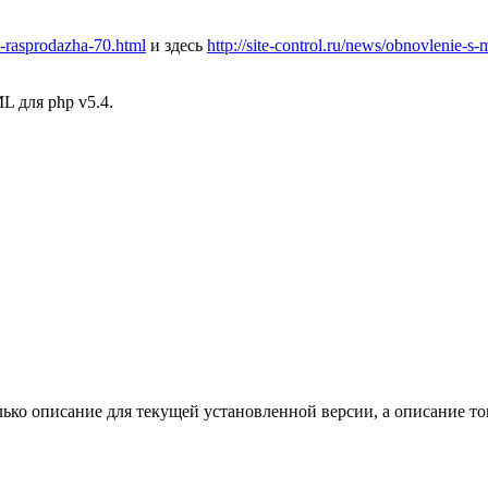
-i-rasprodazha-70.html
и здесь
http://site-control.ru/news/obnovlenie-
 для php v5.4.
лько описание для текущей установленной версии, а описание то