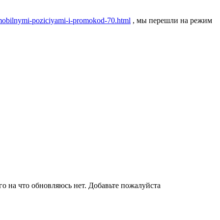
s-mobilnymi-poziciyami-i-promokod-70.html
, мы перешли на режим
го на что обновляюсь нет. Добавьте пожалуйста