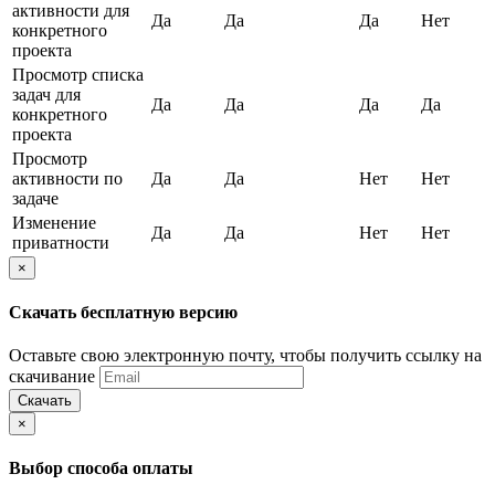
активности для
Да
Да
Да
Нет
конкретного
проекта
Просмотр списка
задач для
Да
Да
Да
Да
конкретного
проекта
Просмотр
активности по
Да
Да
Нет
Нет
задаче
Изменение
Да
Да
Нет
Нет
приватности
×
Скачать бесплатную версию
Оставьте свою электронную почту, чтобы получить ссылку на
скачивание
Скачать
×
Выбор способа оплаты