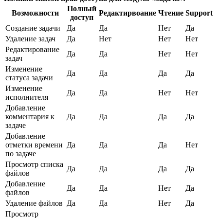
Полный
Возможности
Редактирвоание
Чтение
Support
доступ
Создание задачи
Да
Да
Нет
Да
Удаление задач
Да
Нет
Нет
Нет
Редактирование
Да
Да
Нет
Нет
задач
Изменение
Да
Да
Да
Да
статуса задачи
Изменение
Да
Да
Нет
Нет
исполнителя
Добавление
комментария к
Да
Да
Да
Да
задаче
Добавление
отметки времени
Да
Да
Да
Нет
по задаче
Просмотр списка
Да
Да
Да
Да
файлов
Добавление
Да
Да
Нет
Да
файлов
Удаление файлов
Да
Да
Нет
Да
Просмотр